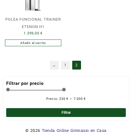
POLEA FUNCIONAL TRAINER
ETENON H1
1.399,00
€
Añadir al carrito
←
1
2
Filtrar por precio
Precio:
230 €
—
7.000 €
Pre
Pre
mín
má
Filtrar
© 2026
Tienda Online Gimnasio en Casa