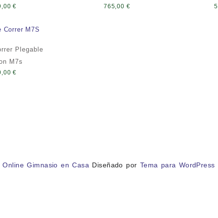
9,00
€
765,00
€
5
orrer Plegable
on M7s
0,00
€
 Online Gimnasio en Casa
Diseñado por
Tema para WordPress