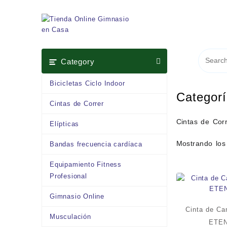
Saltar
al
contenido
Category
Bicicletas Ciclo Indoor
Categor
Cintas de Correr
Cintas de Cor
Elípticas
Mostrando los
Bandas frecuencia cardíaca
Equipamiento Fitness
Profesional
Gimnasio Online
Cinta de Ca
Musculación
ETE